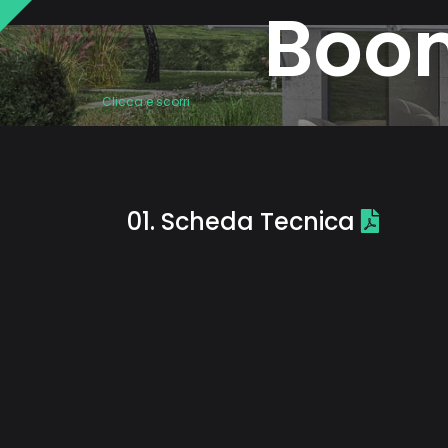
B
o
o
Clicca e scorri
0
1
.
S
c
h
e
d
a
T
e
c
n
i
c
a