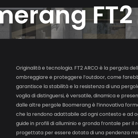
m
e
r
a
n
g
F
T
2
Originalità e tecnologia. FT2 ARCO è la pergola d
ombreggiare e proteggere l’outdoor, come farebb
garantisce la stabilità e la resistenza di una perg
voglia di distinguersi, è versatile, dinamica e pre
dalle altre pergole Boomerang è l’innovativa forma 
che la rendono adattabile ad ogni contesto e ad og
guide in profili di alluminio e gronda frontale per i
progettata per essere dotata di una pendenza mini