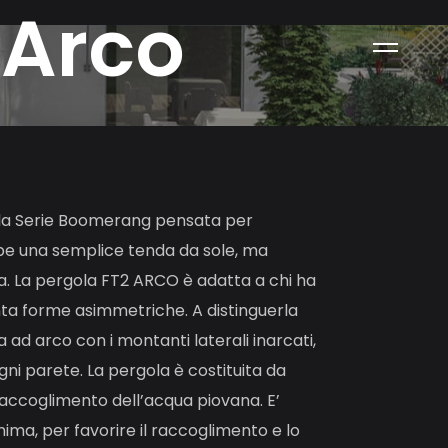
A
r
c
o
ella Serie Boomerang pensata per
e una semplice tenda da sole, ma
ola. La pergola FT2 ARCO è adatta a chi ha
senta forme asimmetriche. A distinguerla
ad arco con i montanti laterali inarcati,
ni parete. La pergola è costituita da
l raccoglimento dell’acqua piovana. E’
ma, per favorire il raccoglimento e lo