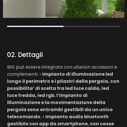
0
2
.
D
e
t
t
a
g
l
i
BIG può essere integrata con ulteriori accessori e
complementi: •
Impianto di illuminazione led
lungo il perimetro e i pilastri della pergola, con
possibilita’ di scelta fra led luce calda, led
luce fredda, led rgb. l’impianto di
illuminazione e la movimentazione della
pergola sono entrambi gestibili da un unico
telecomando.
•
Impianto audio bluetooth
gestibile con app da smartphone, con casse