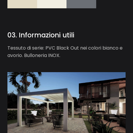
0
3
.
I
n
f
o
r
m
a
z
i
o
n
i
u
t
i
l
i
Tessuto di serie: PVC Black Out nei colori bianco e
avorio. Bulloneria INOX.