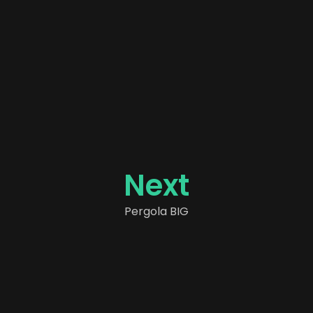
N
e
x
t
P
e
r
g
o
l
a
B
I
G