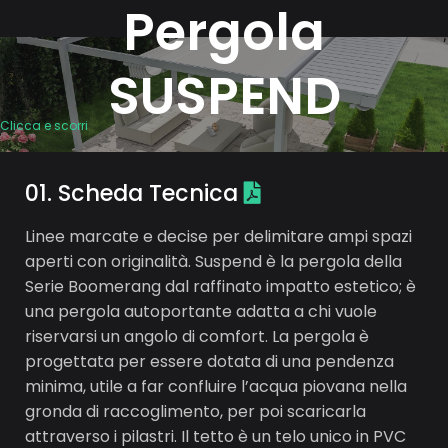
P
e
r
g
o
l
a
S
U
S
P
E
N
D
Clicca e scorri
0
1
.
S
c
h
e
d
a
T
e
c
n
i
c
a
Linee marcate e decise per delimitare ampi spazi
aperti con originalità. Suspend è la pergola della
Serie Boomerang dal raffinato impatto estetico; è
una pergola autoportante adatta a chi vuole
riservarsi un angolo di comfort. La pergola è
progettata per essere dotata di una pendenza
minima, utile a far confluire l’acqua piovana nella
gronda di raccoglimento, per poi scaricarla
attraverso i pilastri. Il tetto è un telo unico in PVC