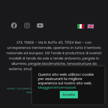
STIL TENDE – Via N. Ruffo 40, 70124 Bari – con
un’esperienza trentennale, operiamo in tutto il territorio
nazionale ed europeo. Stil Tende è produttrice di svariati
modelli di tende da sole e tende antivento, pergole in
alluminio, pergole bioclimatiche, tensostrutture da
esterno, strutture addossate a parete, autoportanti e
vetrate panoramiche.
Questo sito web utilizza i cookie
per assicurarti la migliore
esperienza sul nostro sito web.
Maggiori Informazioni
HOME
|
CHI SIAMO
|
REALIZZAZIONI
|
FIERE ED EVENTI
|
NEWS
|
CONTATTI
|
PRIVACY & COOKIE POLICY
|
EDILIZIA LIBERA
Accetta